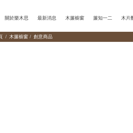
關於樂木思
最新消息
木簾櫥窗
簾知一二
木片
頁
木簾櫥窗
創意商品