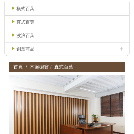
橫式百葉
直式百葉
波浪百葉
創意商品
首頁
木簾櫥窗
直式百葉