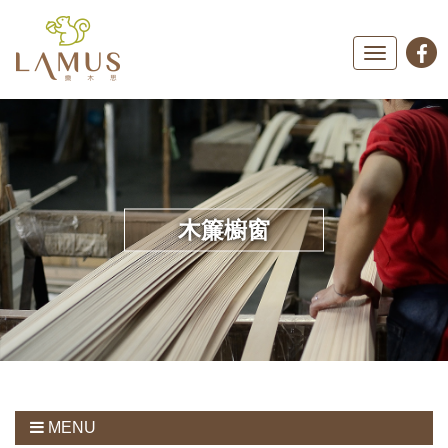
Toggle
navigation
木簾櫥窗
MENU