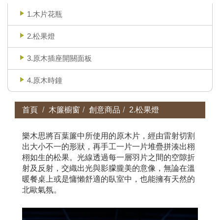
1.木片花瓶
2.松果燈
3.原木插座開關面板
4.原木時鐘
首頁
木簾櫥窗
創意商品
2.松果燈
樂木思將百葉簾中所使用的原木片，經由雷射切割
出大小不一的形狀，再手工一片一片堆疊拼湊出栩
栩如生的松果。光線透過每一層羽片之間的空隙折
射及反射，交織出光與影朦朧美的意像，無論在溫
暖餐桌上或是慵懶舒適的臥室中，也能擁有天然的
北歐氣氛。