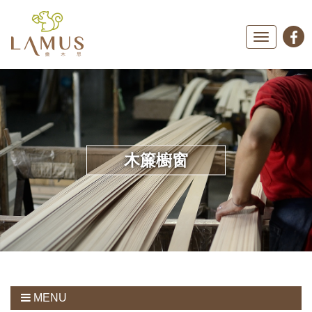
Toggle
navigation
木簾櫥窗
MENU