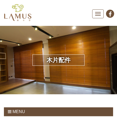
Toggle
navigation
木片配件
MENU